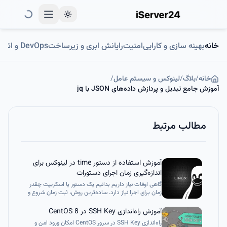
Toggle theme
خانه
بهینه سازی و کارایی
امنیت
رایانش ابری و زیرساخت
DevOps و اتوماسیون
خانه
/
بلاگ
/
لینوکس و سیستم عامل
/
آموزش جامع تبدیل و پردازش داده‌های JSON با jq
مطالب مرتبط
آموزش استفاده از دستور time در لینوکس برای
اندازه‌گیری زمان اجرای دستورات
گاهی اوقات نیاز داریم بدانیم یک دستور یا اسکریپت چقدر
زمان برای اجرا نیاز دارد. ساده‌ترین روش، ثبت زمان شروع و
پایان و محاسبه تفاوت آن‌هاست. حتی می‌توانید از
اپلیکیشن ساعت یا کرنومتر استفاده کنید. اما در لینوکس
آموزش راه‌اندازی SSH Key در CentOS 8
می‌توانید همه این کارها را با دستور time به راحتی انجام
راه‌اندازی SSH Key در سرور CentOS امکان ورود امن و
دهید.