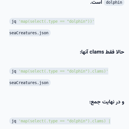
است.
dolphin
jq
'map(select(.type == "dolphin"))'
seaCreatures.json
حالا فقط clams آنها:
jq
'map(select(.type == "dolphin").clams)'
seaCreatures.json
و در نهایت جمع:
jq
'map(select(.type == "dolphin").clams) |