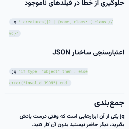
جلوگیری از خطا در فیلدهای ناموجود
jq
'.creatures[]? | {name, clams: (.clams //
0)}'
اعتبارسنجی ساختار JSON
jq
'if type=="object" then . else
error("Invalid JSON") end'
جمع‌بندی
jq یکی از آن ابزارهایی است که وقتی درست یادش
بگیرید، دیگر حاضر نیستید بدون آن کار کنید.