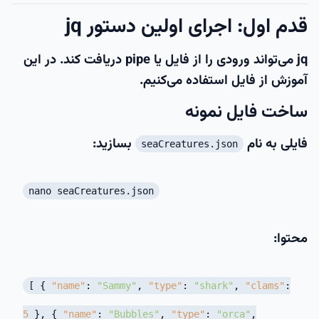
قدم اول: اجرای اولین دستور jq
jq می‌تواند ورودی را از
فایل
یا
pipe
دریافت کند. در این
آموزش از فایل استفاده می‌کنیم.
ساخت فایل نمونه
فایلی به نام
بسازید:
seaCreatures.json
nano seaCreatures.json
محتوا:
[
{
"name"
:
"Sammy"
,
"type"
:
"shark"
,
"clams"
:
5
}
,
{
"name"
:
"Bubbles"
,
"type"
:
"orca"
,