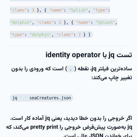
"clams"
:
3
}
,
{
"name"
:
"Splish"
,
"type"
:
"dolphin"
,
"clams"
:
2
}
,
{
"name"
:
"Splash"
,
"type"
:
"dolphin"
,
"clams"
:
2
}
]
تست jq با identity operator
ساده‌ترین فیلتر jq، نقطه (
) است که ورودی را بدون
.
تغییر چاپ می‌کند:
jq
'.'
seaCreatures.json
اگر خروجی را بدون خطا دیدید، یعنی jq آماده کار است.
jq به‌صورت پیش‌فرض خروجی را
pretty print
می‌کند، که
برای خواندن JSON عالی است.