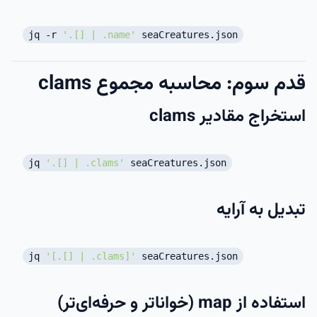
jq -r
'.[] | .name'
seaCreatures.json
قدم سوم: محاسبه مجموع clams
استخراج مقادیر clams
jq
'.[] | .clams'
seaCreatures.json
تبدیل به آرایه
jq
'[.[] | .clams]'
seaCreatures.json
استفاده از map (خواناتر و حرفه‌ای‌تر)