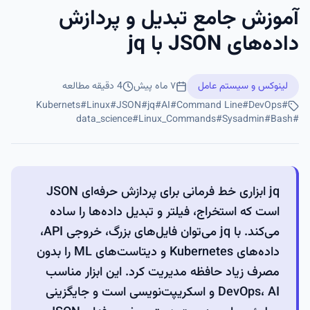
آموزش جامع تبدیل و پردازش
داده‌های JSON با jq
لینوکس و سیستم عامل
۷ ماه پیش
4
دقیقه مطالعه
Kubernets
#
Linux
#
JSON
#
jq
#
AI
#
Command Line
#
DevOps
#
data_science
#
Linux_Commands
#
Sysadmin
#
Bash
#
jq ابزاری خط فرمانی برای پردازش حرفه‌ای JSON
است که استخراج، فیلتر و تبدیل داده‌ها را ساده
می‌کند. با jq می‌توان فایل‌های بزرگ، خروجی API،
داده‌های Kubernetes و دیتاست‌های ML را بدون
مصرف زیاد حافظه مدیریت کرد. این ابزار مناسب
DevOps، AI و اسکریپت‌نویسی است و جایگزینی