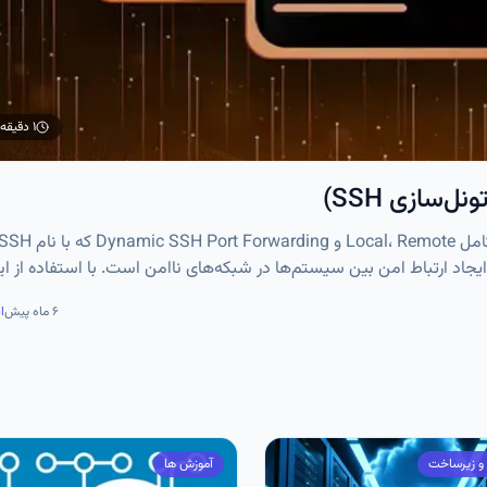
۱ دقیقه
آموزش SSH Port Forwarding (تونل‌سازی SSH) — راهنمای کامل Local، Remote و Dynamic SSH Port Forwarding که با 
رای ایجاد ارتباط امن بین سیستم‌ها در شبکه‌های ناامن است. با استفاده از ا
نود، دستکاری و حملات احتمالی در امان می‌ماند.
۶ ماه پیش
ا
 و زیرساخت
آموزش ها