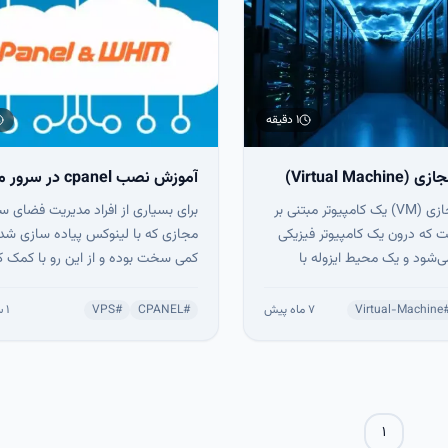
۱ دقیقه
Virtual Mac)
آموزش نصب cpanel در سرور مجازی
ماشین مجازی (VM) یک کامپیوتر مبتنی بر
برای بسیاری از افراد مدیریت فضای س
است که درون یک کامپیوتر فیزیکی
مجازی که با لینوکس پیاده سازی شده‌
می‌شود و یک محیط ایزوله با
کمی سخت بوده و از این رو با کمک ک
ل و برنامه‌های اختصاصی خود
پنل‌های مختلف می‌توان این سختی را
د.
ممکن کاهش داد. در صورتی که می‌خ
Virtual-Machine
۷ ماه پیش
#
CPANEL
#
VPS
۱ سال پیش
زمان زیادی را در تعامل با سرور مجاز
باشید، بهتر است یکی از این پکیج‌ها
مدیریتی مانند Cpanel را ...
۱