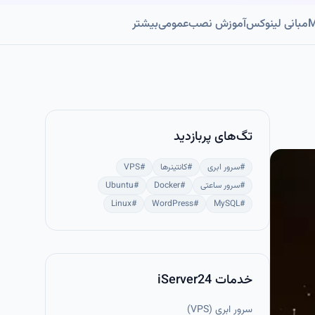
مبانی لینوکس
آموزش نصب
عمومی
بیشتر
تگ‌های پربازدید
#
سرور ابری
#
کانتینرها
#
VPS
#
سرور ساعتی
#
Docker
#
Ubuntu
Linux
#
WordPress
#
MySQL
#
خدمات iServer24
سرور ابری (VPS)