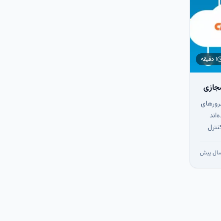
۱ دقیقه
رورهای
اند
نترل
 تا جای
واهید
ی خود
ی