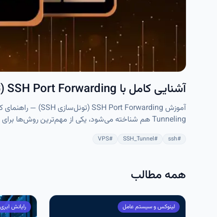
آشنایی کامل با SSH Port Forwarding (تونل‌سازی SSH)
Tunneling هم شناخته می‌شود، یکی از مهم‌ترین روش‌ها ب
ترافیک شبکه از داخل یک تونل رمزنگاری‌شده عبور می‌کند و از ش
VPS
#
SSH_Tunnel
#
ssh
#
همه مطالب
لینوکس و سیستم عامل
رایانش ابری