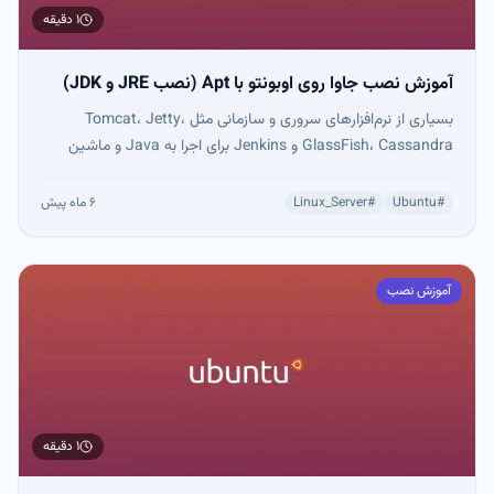
۱ دقیقه
آموزش نصب جاوا روی اوبونتو با Apt (نصب JRE و JDK)
بسیاری از نرم‌افزارهای سروری و سازمانی مثل Tomcat، Jetty،
GlassFish، Cassandra و Jenkins برای اجرا به Java و ماشین
مجازی آن یعنی JVM نیاز دارند.
#
Ubuntu
#
Linux_Server
۶ ماه پیش
آموزش نصب
۱ دقیقه