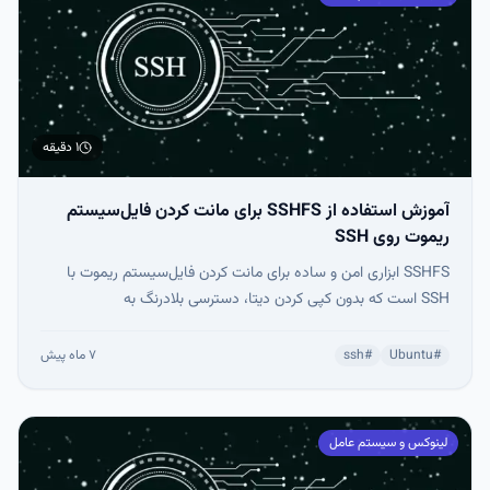
۱ دقیقه
آموزش استفاده از SSHFS برای مانت کردن فایل‌سیستم
ریموت روی SSH
SSHFS ابزاری امن و ساده برای مانت کردن فایل‌سیستم ریموت با
SSH است که بدون کپی کردن دیتا، دسترسی بلادرنگ به
دایرکتوری‌های بزرگ را ممکن می‌کند. این روش چندسکویی است، از
لینوکس، مک و ویندوز پشتیبانی می‌کند و با گزینه‌هایی مثل کش،
#
Ubuntu
#
ssh
۷ ماه پیش
فشرده‌سازی و reconnect برای پروژه‌های AI/ML بهینه شده است. با
SSHFS می‌توان دیتاست‌های حجیم را مستقیم در پروژه‌های یادگیری
ماشین استفاده کرد و مدیریت فایل ریموت را بدون دردسر انجام داد.
لینوکس و سیستم عامل