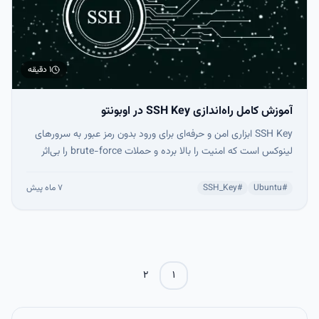
۱ دقیقه
آموزش کامل راه‌اندازی SSH Key در اوبونتو
SSH Key ابزاری امن و حرفه‌ای برای ورود بدون رمز عبور به سرورهای
لینوکس است که امنیت را بالا برده و حملات brute-force را بی‌اثر
می‌کند. با الگوریتم‌های مدرن مثل Ed25519 و استفاده از ssh-
agent، اتصال سریع و اتوماسیون CI/CD ممکن می‌شود. راه‌اندازی
#
Ubuntu
#
SSH_Key
۷ ماه پیش
صحیح کلید SSH شامل ساخت کلید، انتقال کلید عمومی به سرور،
تنظیم مجوزها و غیرفعال‌کردن ورود با پسورد و root است.
۲
۱