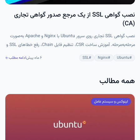
نصب گواهی SSL از یک مرجع صدور گواهی تجاری
(CA)
نصب گواهی SSL تجاری روی سرور Ubuntu با Nginx و Apache به‌صورت
مرحله‌به‌مرحله. آموزش ساخت CSR، تنظیم فایل Chain، رفع خطاهای SSL و
بررسی صحت نصب HTTPS.
#
Ubuntu
#
Nginx
#
SSL
۶ ماه پیش
ادامه مطلب
همه مطالب
لینوکس و سیستم عامل