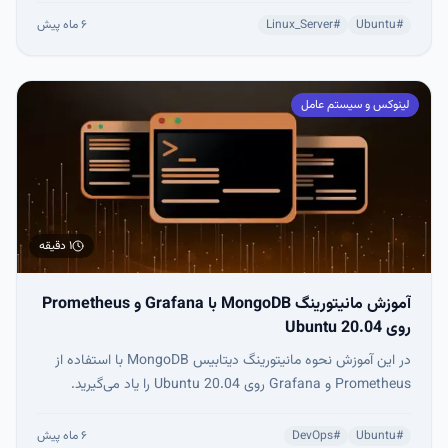
به‌صورت پیش‌فرض هیچ امنیتی فعال ندارد و فرض می‌کند در یک
#
Ubuntu
#
Linux_Server
۶ ماه پیش
شبکه کاملاً قابل اعتماد اجرا می‌شود.
لینوکس و سیستم عامل
۱ دقیقه
آموزش مانیتورینگ MongoDB با Grafana و Prometheus
روی Ubuntu 20.04
در این آموزش نحوه مانیتورینگ دیتابیس MongoDB با استفاده از
Prometheus و Grafana روی Ubuntu 20.04 را یاد می‌گیرید.
شامل نصب Prometheus، راه‌اندازی MongoDB Exporter، اتصال
به Grafana و ساخت داشبورد حرفه‌ای برای بررسی لحظه‌ای عملکرد،
#
Ubuntu
#
DevOps
۶ ماه پیش