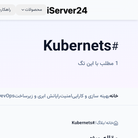
محصولات
راهکاره
Kubernets
#
1
مطلب با این تگ
خانه
بهینه سازی و کارایی
امنیت
رایانش ابری و زیرساخت
DevOps و اتوماسی
خانه
/
بلاگ
/
#
Kubernets