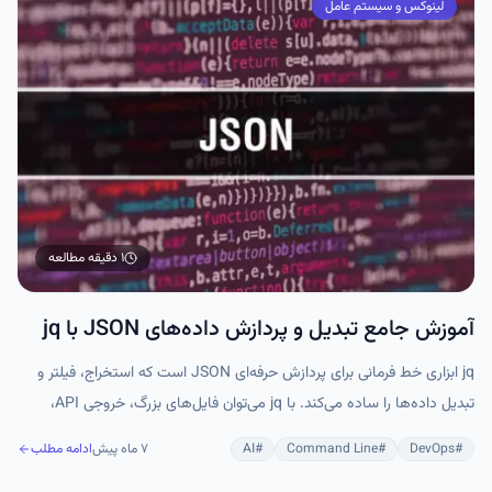
لینوکس و سیستم عامل
۱ دقیقه
مطالعه
آموزش جامع تبدیل و پردازش داده‌های JSON با jq
jq ابزاری خط فرمانی برای پردازش حرفه‌ای JSON است که استخراج، فیلتر و
تبدیل داده‌ها را ساده می‌کند. با jq می‌توان فایل‌های بزرگ، خروجی API،
داده‌های Kubernetes و دیتاست‌های ML را بدون مصرف زیاد حافظه
#
DevOps
#
Command Line
#
AI
۷ ماه پیش
ادامه مطلب
مدیریت کرد. این ابزار مناسب DevOps، AI و اسکریپت‌نویسی است و