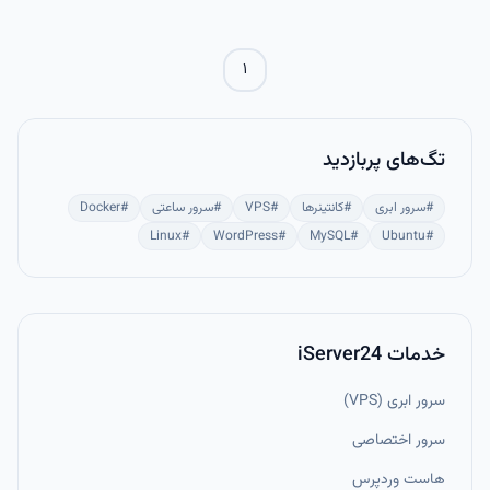
جایگزینی مطمئن برای مدیریت دستی و غیرحرفه‌ای JSON محسوب می‌شود.
۱
تگ‌های پربازدید
#
سرور ابری
#
کانتینرها
#
VPS
#
سرور ساعتی
#
Docker
Linux
#
WordPress
#
MySQL
#
Ubuntu
#
خدمات iServer24
سرور ابری (VPS)
سرور اختصاصی
هاست وردپرس