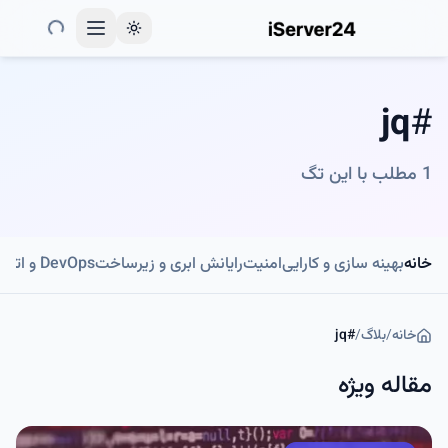
Toggle theme
jq
#
1
مطلب با این تگ
خانه
بهینه سازی و کارایی
امنیت
رایانش ابری و زیرساخت
DevOps و اتوماسیون
خانه
/
بلاگ
/
#
jq
مقاله ویژه