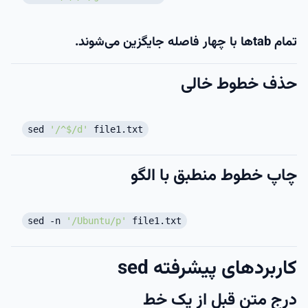
تمام tabها با چهار فاصله جایگزین می‌شوند.
حذف خطوط خالی
sed
'/^$/d'
file1.txt
چاپ خطوط منطبق با الگو
sed -n
'/Ubuntu/p'
file1.txt
کاربردهای پیشرفته sed
درج متن قبل از یک خط