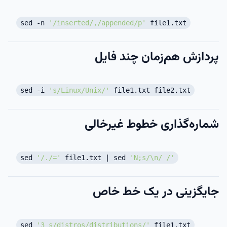
sed -n
'/inserted/,/appended/p'
file1.txt
پردازش هم‌زمان چند فایل
sed -i
's/Linux/Unix/'
file1.txt file2.txt
شماره‌گذاری خطوط غیرخالی
sed
'/./='
file1.txt | sed
'N;s/\n/ /'
جایگزینی در یک خط خاص
sed
'3 s/distros/distributions/'
file1.txt