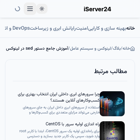
Toggle theme
خانه
بهینه سازی و کارایی
امنیت
رایانش ابری و زیرساخت
DevOps و اتوماسیون
خانه
/
بلاگ
/
لینوکس و سیستم عامل
/
آموزش جامع دستور sed در لینوکس
مطالب مرتبط
چرا سرورهای ابری داخلی ایران انتخاب بهتری برای
کسب‌وکارهای آنلاین هستند؟
استفاده از سرورهای ابری داخل ایران به جای سرورهای
خارجی می‌تواند مزایای متعددی برای کسب‌وکارها و
وب‌سایت‌ها به همراه داشته باشد. این مزایا شامل بهبود
سئو، کاهش مشکلات ناشی از قطعی اینترنت، کاهش
راه اندازی اولیه سرور با CentOS
هزینه‌ها، و بهبود امنیت می‌شود. در این مقاله به تفصیل
برای راه‌اندازی اولیه یک سرور CentOS، ابتدا با کاربر root
این مزایا و دلایل استفاده از سرورهای ابری داخلی را بررسی
وارد شوید، سپس یک کاربر جدید بسازید و دسترسی
می‌کنیم.