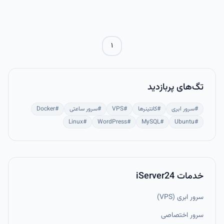
دقیق و حرفه‌ای استفاده نمود. این ابزار در مدیریت سیستم، DevOps،
پردازش داده و آماده‌سازی برای AI و NLP کاربردی و ضروری است.
۱
تگ‌های پربازدید
#
سرور ابری
#
کانتینرها
#
VPS
#
سرور ساعتی
#
Docker
Linux
#
WordPress
#
MySQL
#
Ubuntu
#
خدمات iServer24
سرور ابری (VPS)
سرور اختصاصی