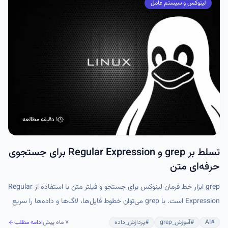
لینوکس و سیستم عامل
۱ دقیقه
مطالعه
تسلط بر grep و Regular Expression برای جستجوی
حرفه‌ای متن
grep ابزار خط فرمان لینوکس برای جستجو و فیلتر متن با استفاده از Regular
Expression است. با grep می‌توان خطوط فایل‌ها، لاگ‌ها و داده‌ها را سریع
استخراج و پردازش کرد و از گزینه‌هایی مثل -i، -v، -n، -E و -P برای نتایج
#
AI
#
آموزش_grep
#
پردازش_داده
۷ ماه پیش
ادامه مطلب