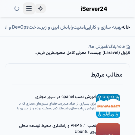
Toggle theme
خانه
بهینه سازی و کارایی
امنیت
رایانش ابری و زیرساخت
DevOps و اتوماسیون
خانه
/
بلاگ
/
آموزش ها
/
لاراول (Laravel) چیست؟ معرفی کامل محبوب‌ترین فریم‌ورک PHP برای توسعه وب
مطالب مرتبط
آموزش نصب cpanel در سرور مجازی
برای بسیاری از افراد مدیریت فضای سرورهای مجازی که با
لینوکس پیاده سازی شده‌اند کمی سخت بوده و از این رو با
کمک کنترل پنل‌های مختلف می‌توان این سختی را تا جای
ممکن کاهش داد. در صورتی که می‌خواهید زمان زیادی را در
تعامل با سرور مجازی خود باشید، بهتر است یکی از این
نصب PHP 8.1 و راه‌اندازی محیط توسعه محلی
پکیج‌های مدیریتی مانند Cpanel را ...
روی Ubuntu