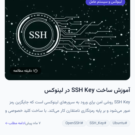
لینوکس و سیستم عامل
۱ دقیقه
مطالعه
آموزش ساخت SSH Key در لینوکس
SSH Key روشی امن برای ورود به سرورهای لینوکسی است که جایگزین رمز
عبور می‌شود و بر پایه رمزنگاری نامتقارن کار می‌کند. با ساخت کلید خصوصی و
عمومی، انتقال کلید عمومی به سرور و غیرفعال کردن ورود با رمز عبور، اتصال
#
Ubuntu
#
SSH_Key
#
OpenSSH
۷ ماه پیش
ادامه مطلب
امن و سریع برقرار می‌شود. این روش امنیت سرور را بالا می‌برد و برای