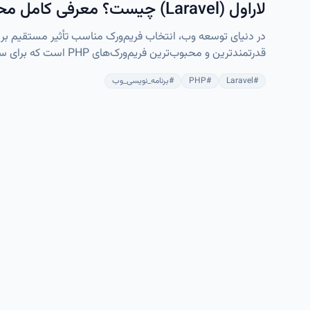
لاراول (Laravel) چیست؟ معرفی کامل محبوب‌ترین فریم‌ورک PHP برای توسعه وب
است. این فریم‌ورک روی سرورهای لینوکسی عملکردی پایدار، سریع
#
Laravel
#
PHP
#
برنامه_نویسی_وب
حرفه‌ای است.