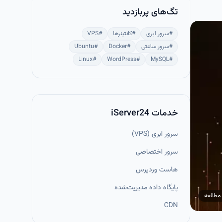
تگ‌های پربازدید
#
سرور ابری
#
کانتینرها
#
VPS
#
سرور ساعتی
#
Docker
#
Ubuntu
Linux
#
WordPress
#
MySQL
#
خدمات iServer24
سرور ابری (VPS)
سرور اختصاصی
هاست وردپرس
پایگاه داده مدیریت‌شده
مطالعه
CDN