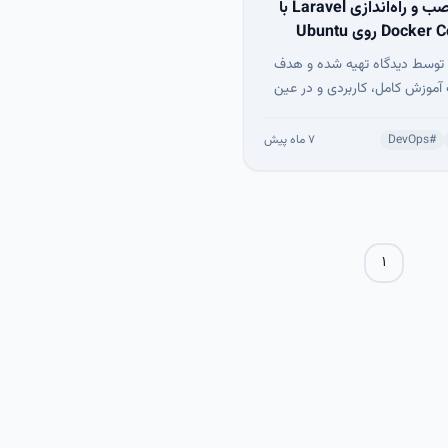
آموزش نصب و راه‌اندازی Laravel با
Docker Compose روی Ubuntu
 توسط دیدگاه تهیه شده و هدف
ک آموزش کامل، کاربردی و در عین
حال ساده برای راه‌اندازی فریم‌ورک Laravel
با استفاده از Docker Compose روی
#
DevOps
۷ ماه پیش
Ubuntu 22.04 است. اگر می‌خواهید محیط
تاندارد، قابل تکرار و نزدیک به
محیط production داشته باشید، جای
اید.
۱