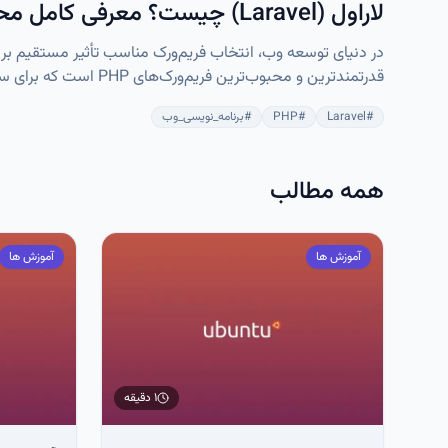
لاراول (Laravel) چیست؟ معرفی کامل محبوب‌ترین فریم‌ورک PHP برای توسعه وب
است. این فریم‌ورک روی سرورهای لینوکسی عملکردی پایدار، سریع
#
Laravel
#
PHP
#
برنامه_نویسی_وب
حرفه‌ای است.
همه مطالب
آموزش ها
آموزش ها
۱ دقیقه