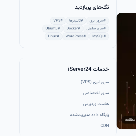
تگ‌های پربازدید
#
سرور ابری
#
کانتینرها
#
VPS
#
سرور ساعتی
#
Docker
#
Ubuntu
Linux
#
WordPress
#
MySQL
#
خدمات iServer24
سرور ابری (VPS)
سرور اختصاصی
هاست وردپرس
پایگاه داده مدیریت‌شده
مطالعه
CDN