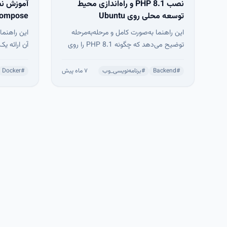
نصب PHP 8.1 و راه‌اندازی محیط
توسعه محلی روی Ubuntu
22.04
این راهنما به‌صورت کامل و مرحله‌به‌مرحله
این راهنما
توضیح می‌دهد که چگونه PHP 8.1 را روی
آن ارائه ی
Ubuntu نصب کنید و یک محیط توسعه
محلی استاندارد برای پروژه‌های واقعی PHP
#
Backend
#
برنامه‌نویسی_وب
۷ ماه پیش
#
Docker
بسازید. هدف این آموزش، ایجاد محیطی
پایدار، امن و نزدیک به شرایط Production
توسعه‌ای اس
برای توسعه‌دهندگان وب است.
درستی آمده‌