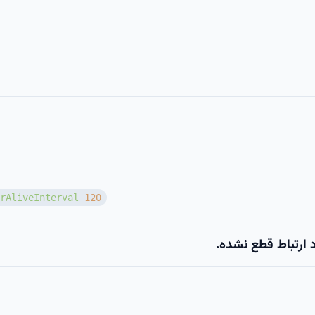
rAliveInterval
120