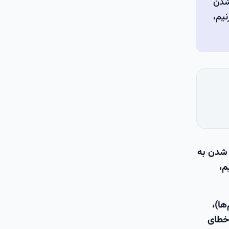
 شدن
نیم،
 شدن به
م،
اکثر سیستم‌ها)،
 خطای