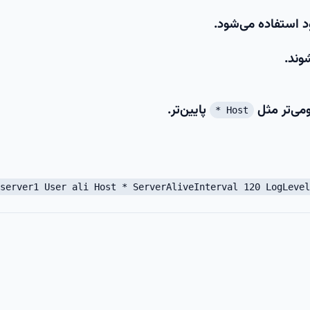
د استفاده می‌شود
.
می‌تر مثل
پایین‌تر.
Host *
 server1
User ali
Host *
ServerAliveInterval 120 LogLevel