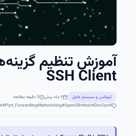
آموزش تنظیم گزینه‌
SSH Client
لینوکس و سیستم عامل
۶ ماه پیش
3
دقیقه مطالعه
nt
#
Port_Forwarding
#
Networking
#
OpenSSH
#
ssh
#
DevOps
#