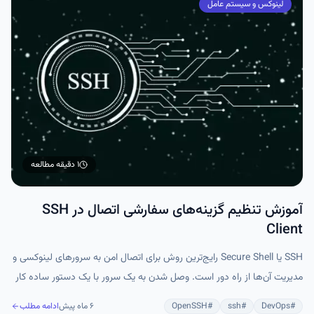
لینوکس و سیستم عامل
۱ دقیقه
مطالعه
آموزش تنظیم گزینه‌های سفارشی اتصال در SSH
Client
SSH یا Secure Shell رایج‌ترین روش برای اتصال امن به سرورهای لینوکسی و
مدیریت آن‌ها از راه دور است. وصل شدن به یک سرور با یک دستور ساده کار
سختی نیست، اما وقتی با چندین سرور مختلف کار می‌کنید، وارد کردن مداوم
#
DevOps
#
ssh
#
OpenSSH
۶ ماه پیش
ادامه مطلب