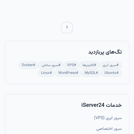
یوزرنیم، پورت، کلیدها و تنظیمات خاص هر سرور، هم وقت‌گیر است هم
اعصاب‌خردکن.
۱
تگ‌های پربازدید
#
سرور ابری
#
کانتینرها
#
VPS
#
سرور ساعتی
#
Docker
Linux
#
WordPress
#
MySQL
#
Ubuntu
#
خدمات iServer24
سرور ابری (VPS)
سرور اختصاصی