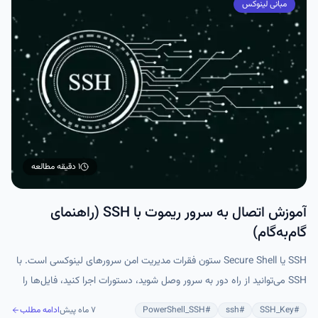
مبانی لینوکس
۱ دقیقه
مطالعه
آموزش اتصال به سرور ریموت با SSH (راهنمای
گام‌به‌گام)
SSH یا Secure Shell ستون فقرات مدیریت امن سرورهای لینوکسی است. با
SSH می‌توانید از راه دور به سرور وصل شوید، دستورات اجرا کنید، فایل‌ها را
منتقل کنید و حتی برنامه‌های گرافیکی را روی سیستم محلی اجرا کنید، همه از
#
SSH_Key
#
ssh
#
PowerShell_SSH
۷ ماه پیش
ادامه مطلب