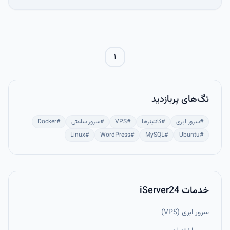
روش امنیت سرور را بالا می‌برد و برای اتوماسیون و مدیریت حرفه‌ای
سرورها ضروری است.
۱
تگ‌های پربازدید
#
سرور ابری
#
کانتینرها
#
VPS
#
سرور ساعتی
#
Docker
Linux
#
WordPress
#
MySQL
#
Ubuntu
#
خدمات iServer24
سرور ابری (VPS)