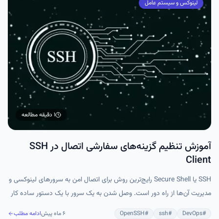
لینوکس و سیستم عامل
۱ دقیقه
مطالعه
آموزش تنظیم گزینه‌های سفارشی اتصال در SSH
Client
SSH یا Secure Shell رایج‌ترین روش برای اتصال امن به سرورهای لینوکسی و
مدیریت آن‌ها از راه دور است. وصل شدن به یک سرور با یک دستور ساده کار
سختی نیست، اما وقتی با چندین سرور مختلف کار می‌کنید، وارد کردن مداوم
#
DevOps
#
ssh
#
OpenSSH
۶ ماه پیش
ادامه مطلب