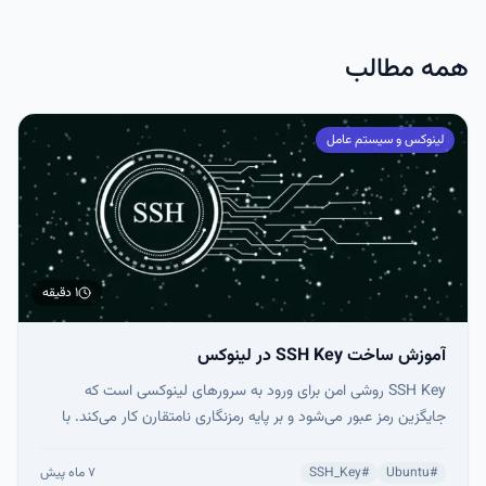
یوزرنیم، پورت، کلیدها و تنظیمات خاص هر سرور، هم وقت‌گیر است هم
اعصاب‌خردکن.
همه مطالب
لینوکس و سیستم عامل
۱ دقیقه
آموزش ساخت SSH Key در لینوکس
SSH Key روشی امن برای ورود به سرورهای لینوکسی است که
جایگزین رمز عبور می‌شود و بر پایه رمزنگاری نامتقارن کار می‌کند. با
ساخت کلید خصوصی و عمومی، انتقال کلید عمومی به سرور و
غیرفعال کردن ورود با رمز عبور، اتصال امن و سریع برقرار می‌شود. این
#
Ubuntu
#
SSH_Key
۷ ماه پیش