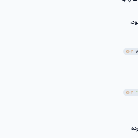
ود،
KEY
=v
KEY
=
"
ده