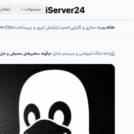
محصولات
راهکاره
خانه
بهینه سازی و کارایی
امنیت
رایانش ابری و زیرساخت
DevOps و اتوماسی
خانه
/
بلاگ
/
لینوکس و سیستم عامل
/