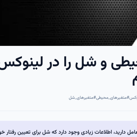
طی و شل را در لینوکس
وکس
#
متغیرهای_محیطی
#
متغیرهای_شل
 دارید، اطلاعات زیادی وجود دارد که شل برای تعیین رفتار خو