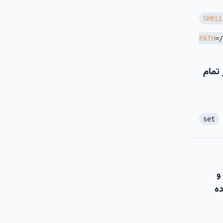
SHELL
PATH
=
 تمام
set
و
ده