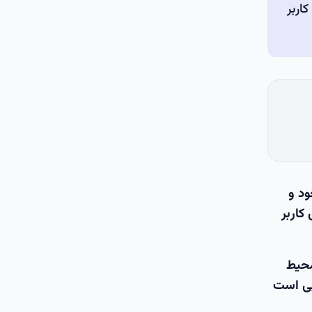
اربر
ود و
کاربر
محیط
یی است