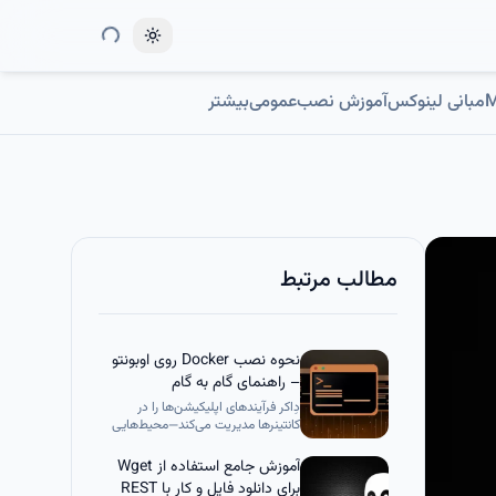
Toggle theme
مبانی لینوکس
آموزش نصب
عمومی
بیشتر
مطالب مرتبط
نحوه نصب Docker روی اوبونتو
– راهنمای گام به گام
دِاکر فرآیندهای اپلیکیشن‌ها را در
کانتینرها مدیریت می‌کند—محیط‌هایی
که منابع را از ماشین‌های مجازی ایزوله
می‌کنند و از لحاظ کارایی و حمل‌پذیری
آموزش جامع استفاده از Wget
بهتر از آن‌ها عمل می‌کنند. برای
برای دانلود فایل و کار با REST