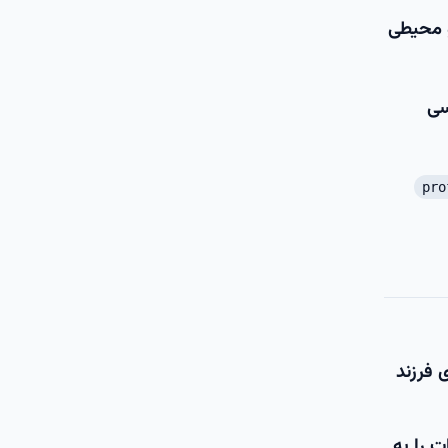
 محیطی
سی
 فرزند
ت را به