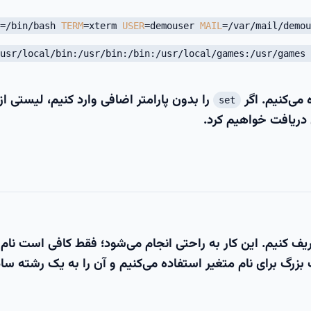
=/bin/bash
TERM
=xterm
USER
=demouser
MAIL
=/var/mail/demou
/usr/local/bin:/usr/bin:/bin:/usr/local/games:/usr/games
می‌کنیم. اگر
را بدون پارامتر اضافی وارد کنیم، لیستی از
set
دریافت خواهیم کرد.
 کنیم. این کار به راحتی انجام می‌شود؛ فقط کافی است نام 
زرگ برای نام متغیر استفاده می‌کنیم و آن را به یک رشته سا