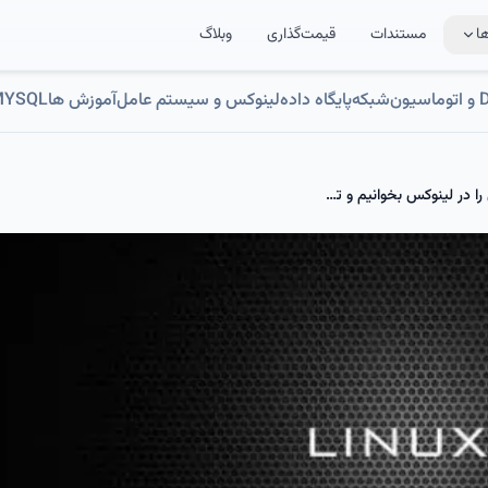
ا
مستندات
قیمت‌گذاری
وبلاگ
ون
شبکه
پایگاه داده
لینوکس و سیستم عامل
آموزش ها
MYSQL
چگونه متغیرهای محیطی و شل را در لینوکس بخوانیم و تنظیم کنیم