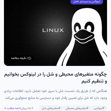
لینوکس و سیستم عامل
۱ دقیقه
مطالعه
چگونه متغیرهای محیطی و شل را در لینوکس بخوانیم
و تنظیم کنیم
هنگامی که از طریق یک نشست شل با سرور خود تعامل دارید، اطلاعات زیادی
وجود دارد که شل برای تعیین رفتار خود و دسترسی به منابع جمع‌آوری می‌کند.
برخی از این تنظیمات در تنظیمات پیکربندی قرار دارند و برخی دیگر توسط
#
لینوکس
#
متغیرهای_محیطی
#
متغیرهای_شل
۶ ماه پیش
ادامه مطلب