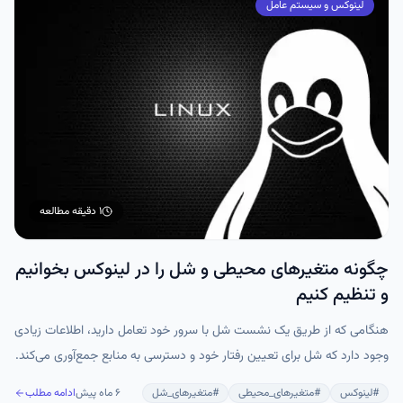
لینوکس و سیستم عامل
۱ دقیقه
مطالعه
چگونه متغیرهای محیطی و شل را در لینوکس بخوانیم
و تنظیم کنیم
هنگامی که از طریق یک نشست شل با سرور خود تعامل دارید، اطلاعات زیادی
وجود دارد که شل برای تعیین رفتار خود و دسترسی به منابع جمع‌آوری می‌کند.
برخی از این تنظیمات در تنظیمات پیکربندی قرار دارند و برخی دیگر توسط
#
لینوکس
#
متغیرهای_محیطی
#
متغیرهای_شل
۶ ماه پیش
ادامه مطلب