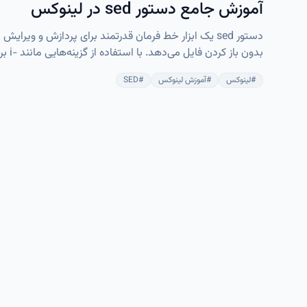
آموزش جامع دستور sed در لینوکس
دستور sed یک ابزار خط فرمان قدرتمند برای پردازش و 
می‌
#
لینوکس
#
آموزش لینوکس
#
SED
با سایر ابزارها مانند awk و perl، قابلیت‌های پیشرفته‌تری برای پردازش متن فراهم می‌کند.