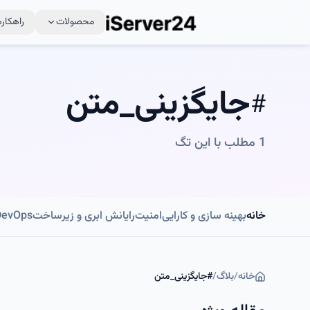
محصولات
راهکاره
جایگزینی_متن
#
1
مطلب با این تگ
خانه
بهینه سازی و کارایی
امنیت
رایانش ابری و زیرساخت
DevOps و اتوماسی
خانه
/
بلاگ
/
#
جایگزینی_متن