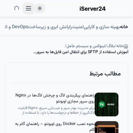
Toggle theme
خانه
بهینه سازی و کارایی
امنیت
رایانش ابری و زیرساخت
DevOps و اتوماسیون
خانه
/
بلاگ
/
لینوکس و سیستم عامل
/
آموزش استفاده از SFTP برای انتقال امن فایل‌ها به سرور راه دور
مطالب مرتبط
راهنمای پیکربندی لاگ‌ و چرخش لاگ‌ها در Nginx
روی سرور مجازی اوبونتو
برای مدیریت بهتر سرور و عیب‌یابی سریع، Nginx قابلیت
لاگ‌گیری از خطاها و درخواست‌ها را دارد. با استفاده از
دستورات error_log و access_log می‌توان مسیر، سطح و
قالب لاگ‌ها را تنظیم کرد، و با ابزارهایی مانند logrotate
نحوه نصب Docker روی اوبونتو – راهنمای گام به
فایل‌های لاگ را چرخاند و از پر شدن دیسک جلوگیری نمود.
گام
تنظیم اصولی لاگ‌ها به شما امکان می‌دهد مشکلات سرور