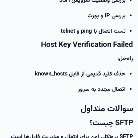
بررسی وضعیت سرویس SSH
بررسی IP و پورت
تست اتصال با ping و telnet
Host Key Verification Failed
راه‌حل:
حذف کلید قدیمی از فایل known_hosts
اتصال مجدد به سرور
سوالات متداول
SFTP چیست؟
SFTP پروتکلی امن برای انتقال و مدیریت فایل‌ها است