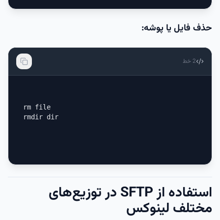
حذف فایل یا پوشه:
2
خط
rm file

rmdir dir
استفاده از SFTP در توزیع‌های
مختلف لینوکس