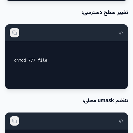
تغییر سطح دسترسی:
chmod 777 file
تنظیم umask محلی: