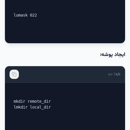
lumask 022
ایجاد پوشه:
2
خط
mkdir remote_dir

lmkdir local_dir