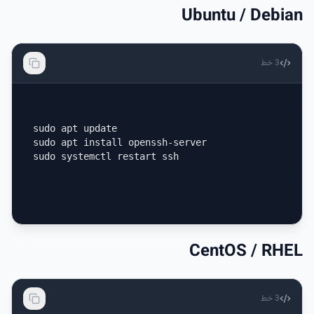
Ubuntu / Debian
3
خط
sudo apt update

sudo apt install openssh-server

sudo systemctl restart ssh
CentOS / RHEL
3
خط