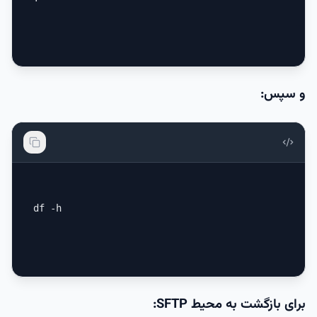
و سپس:
df -h
برای بازگشت به محیط SFTP: