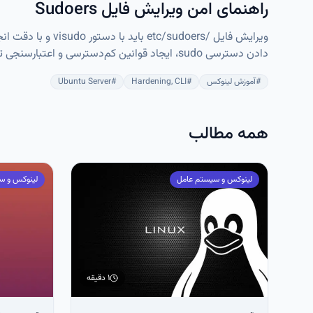
راهنمای امن ویرایش فایل Sudoers
ویرایش فایل /oers
دادن دسترسی sudo، ایجاد قوانین کم‌دسترسی و 
صورت بروز مشکل ارائه شده‌اند.
#
آموزش لینوکس
#
Hardening, CLI
#
Ubuntu Server
همه مطالب
لینوکس و سیستم عامل
لینوکس و س
۱ دقیقه