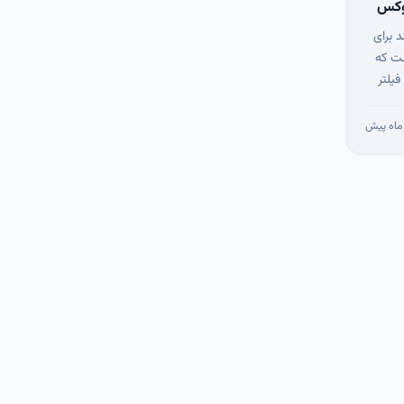
ند برای
ست که
فیلتر
‌دهد.
تخابی و
Regular Expression، می‌توان
 انجام
ل و
ود و
در ترکیب با سایر ابزارها مانند awk و perl،
 متن