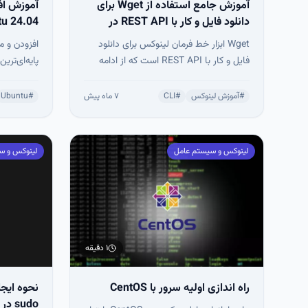
آموزش جامع استفاده از Wget برای
آموزش افز
دانلود فایل و کار با REST API در
u 24.04
لینوکس
Wget ابزار خط فرمان لینوکس برای دانلود
افزودن و م
فایل و کار با REST API است که از ادامه
پایه‌ای‌تر
دانلود، محدود کردن سرعت و اجرای
پس‌زمینه پشتیبانی می‌کند و مناسب کاربران
آن‌ها، می‌ت
#
آموزش لینوکس
#
CLI
۷ ماه پیش
#
Ubuntu
و توسعه‌دهندگان لینوکس است.
این آموزش 
لینوکس و سیستم عامل
لینوکس و س
حساب‌ها را
بهترین شیو
کنید.
۱ دقیقه
راه اندازی اولیه سرور با CentOS
نحوه ایجا