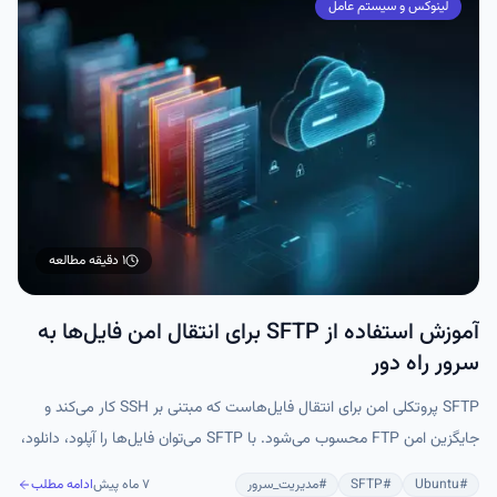
لینوکس و سیستم عامل
۱ دقیقه
مطالعه
آموزش استفاده از SFTP برای انتقال امن فایل‌ها به
سرور راه دور
SFTP پروتکلی امن برای انتقال فایل‌هاست که مبتنی بر SSH کار می‌کند و
جایگزین امن FTP محسوب می‌شود. با SFTP می‌توان فایل‌ها را آپلود، دانلود،
مدیریت و مجوزهای آن‌ها را از طریق خط فرمان کنترل کرد. این آموزش نشان
#
Ubuntu
#
SFTP
#
مدیریت_سرور
۷ ماه پیش
ادامه مطلب