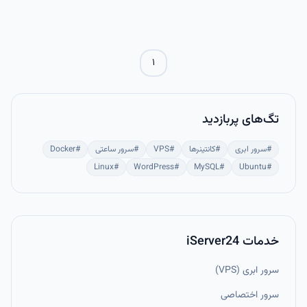
می‌دهد چگونه با SFTP به سرور متصل شوید، فایل‌ها را جابجا کنید و از
ویژگی‌های امنیتی و خودکارسازی آن بهره ببرید.
۱
تگ‌های پربازدید
#
سرور ابری
#
کانتینرها
#
VPS
#
سرور ساعتی
#
Docker
Linux
#
WordPress
#
MySQL
#
Ubuntu
#
خدمات iServer24
سرور ابری (VPS)
سرور اختصاصی