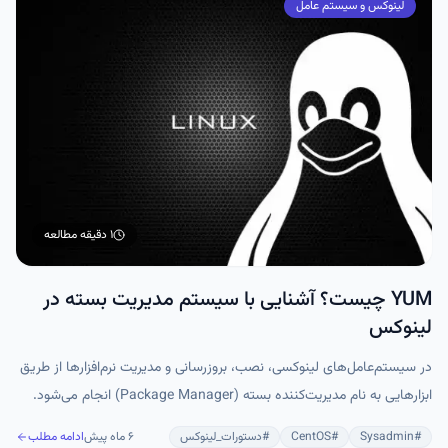
لینوکس و سیستم عامل
۱ دقیقه
مطالعه
YUM چیست؟ آشنایی با سیستم مدیریت بسته در
لینوکس
در سیستم‌عامل‌های لینوکسی، نصب، بروزرسانی و مدیریت نرم‌افزارها از طریق
ابزارهایی به نام مدیریت‌کننده بسته (Package Manager) انجام می‌شود.
یکی از مهم‌ترین این ابزارها در توزیع‌های مبتنی بر RPM، دستور YUM است.
#
Sysadmin
#
CentOS
#
دستورات_لینوکس
۶ ماه پیش
ادامه مطلب