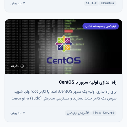
فرمان کنترل کرد. این آموزش نشان می‌دهد چگونه با SFTP به سرور
#
Ubuntu
#
SFTP
۷ ماه پیش
متصل شوید، فایل‌ها را جابجا کنید و از ویژگی‌های امنیتی و
خودکارسازی آن بهره ببرید.
لینوکس و سیستم عامل
۱ دقیقه
راه اندازی اولیه سرور با CentOS
برای راه‌اندازی اولیه یک سرور CentOS، ابتدا با کاربر root وارد شوید،
سپس یک کاربر جدید بسازید و دسترسی مدیریتی (sudo) به او بدهید.
فایروال پایه با firewalld فعال کنید تا امنیت سرور حفظ شود و در
نهایت، دسترسی SSH کاربر عادی را برقرار کنید تا عملیات روزانه امن و
#
Linux_Server
#
آموزش لینوکس
۷ ماه پیش
بدون نیاز به root انجام شود. این مراحل پایه‌ای یک سرور امن و آماده
استفاده فراهم می‌کنند.