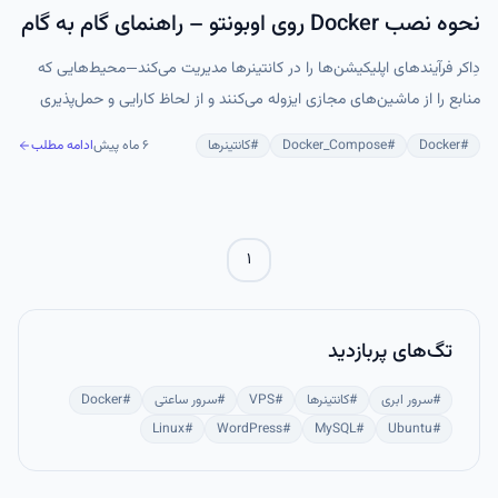
نحوه نصب Docker روی اوبونتو – راهنمای گام به گام
دِاکر فرآیندهای اپلیکیشن‌ها را در کانتینرها مدیریت می‌کند—محیط‌هایی که
منابع را از ماشین‌های مجازی ایزوله می‌کنند و از لحاظ کارایی و حمل‌پذیری
بهتر از آن‌ها عمل می‌کنند. برای آشنایی بیشتر با اجزای مختلف کانتینر داکر،
#
Docker
#
Docker_Compose
#
کانتینرها
۶ ماه پیش
ادامه مطلب
مقاله The Docker Ecosystem: An Introduction to Common
Components را مطالعه کنید.
۱
تگ‌های پربازدید
#
سرور ابری
#
کانتینرها
#
VPS
#
سرور ساعتی
#
Docker
Linux
#
WordPress
#
MySQL
#
Ubuntu
#