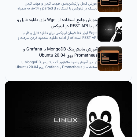
آموزش کامل پارتیشن‌بندی، فرمت کردن و مونت کردن
دیسک در لینوکس با استفاده از parted و ext4، به همراه
تنظیم Auto-mount در فایل fstab.
آموزش جامع استفاده از Wget برای دانلود فایل و
کار با REST API در لینوکس
Wget ابزار خط فرمان لینوکس برای دانلود فایل و کار با
REST API است که از ادامه دانلود، محدود کردن سرعت و
اجرای پس‌زمینه پشتیبانی می‌کند و مناسب کاربران و
توسعه‌دهندگان لینوکس است.
آموزش مانیتورینگ MongoDB با Grafana و
Prometheus روی Ubuntu 20.04
در این آموزش نحوه مانیتورینگ دیتابیس MongoDB با
استفاده از Prometheus و Grafana روی Ubuntu 20.04
را یاد می‌گیرید. شامل نصب Prometheus، راه‌اندازی
MongoDB Exporter، اتصال به Grafana و ساخت
داشبورد حرفه‌ای برای بررسی لحظه‌ای عملکرد، مصرف منابع
و وضعیت کلی دیتابیس.