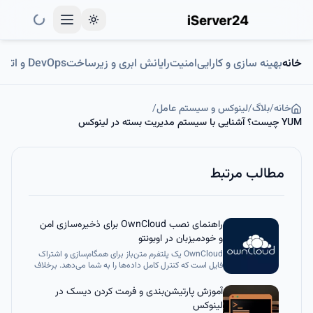
Toggle theme
خانه
بهینه سازی و کارایی
امنیت
رایانش ابری و زیرساخت
DevOps و اتوماسیون
خانه
/
بلاگ
/
لینوکس و سیستم عامل
/
YUM چیست؟ آشنایی با سیستم مدیریت بسته در لینوکس
مطالب مرتبط
راهنمای نصب OwnCloud برای ذخیره‌سازی امن
و خودمیزبان در اوبونتو
OwnCloud یک پلتفرم متن‌باز برای همگام‌سازی و اشتراک
فایل است که کنترل کامل داده‌ها را به شما می‌دهد. برخلاف
سرویس‌های ابری مانند Dropbox یا Google Drive،
OwnCloud روی سرور شخصی شما اجرا می‌شود و امنیت،
آموزش پارتیشن‌بندی و فرمت کردن دیسک در
حریم خصوصی و قابلیت سفارشی‌سازی بالایی ارائه می‌کند.
لینوکس