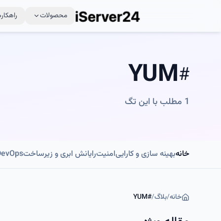
محصولات
راهکاره
YUM
#
1
مطلب با این تگ
خانه
بهینه سازی و کارایی
امنیت
رایانش ابری و زیرساخت
DevOps و اتوماسی
خانه
/
بلاگ
/
#
YUM