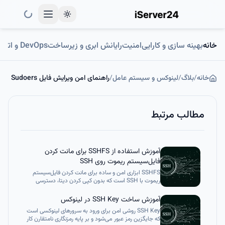
Toggle theme
خانه
بهینه سازی و کارایی
امنیت
رایانش ابری و زیرساخت
DevOps و اتوماسیون
خانه
/
بلاگ
/
لینوکس و سیستم عامل
/
راهنمای امن ویرایش فایل Sudoers
مطالب مرتبط
آموزش استفاده از SSHFS برای مانت کردن
فایل‌سیستم ریموت روی SSH
SSHFS ابزاری امن و ساده برای مانت کردن فایل‌سیستم
ریموت با SSH است که بدون کپی کردن دیتا، دسترسی
بلادرنگ به دایرکتوری‌های بزرگ را ممکن می‌کند. این روش
چندسکویی است، از لینوکس، مک و ویندوز پشتیبانی می‌کند
آموزش ساخت SSH Key در لینوکس
و با گزینه‌هایی مثل کش، فشرده‌سازی و reconnect برای
SSH Key روشی امن برای ورود به سرورهای لینوکسی است
پروژه‌های AI/ML بهینه شده است. با SSHFS می‌توان
که جایگزین رمز عبور می‌شود و بر پایه رمزنگاری نامتقارن کار
دیتاست‌های حجیم را مستقیم در پروژه‌های یادگیری