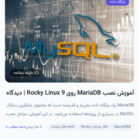
پایگاه داده
۱ دقیقه
مطالعه
آموزش نصب MariaDB روی Rocky Linux 9 | دیدگاه
MariaDB یک پایگاه داده متن‌باز و قدرتمند است که به‌عنوان جایگزین سازگار
MySQL در بسیاری از پروژه‌ها استفاده می‌شود. در این آموزش، مراحل نصب،
راه‌اندازی و ایمن‌سازی MariaDB روی Rocky Linux 9 به‌صورت گام‌به‌گام
#
MariaDB
#
Rocky_Linux_9
#
Linux_Server
۷ ماه پیش
ادامه مطلب
بررسی شده است. این راهنما به شما کمک می‌کند MariaDB را به‌صورت