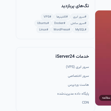
تگ‌های پربازدید
#
سرور ابری
#
کانتینرها
#
VPS
#
سرور ساعتی
#
Docker
#
Ubuntu
Linux
#
WordPress
#
MySQL
#
خدمات iServer24
سرور ابری (VPS)
سرور اختصاصی
هاست وردپرس
پایگاه داده مدیریت‌شده
مطالعه
CDN