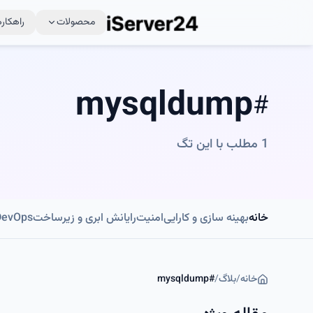
محصولات
راهکاره
mysqldump
#
1
مطلب با این تگ
خانه
بهینه سازی و کارایی
امنیت
رایانش ابری و زیرساخت
DevOps و اتوماسی
خانه
/
بلاگ
/
#
mysqldump