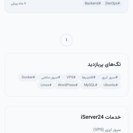
PHP-FPM و Nginx آموزش داده شده است. با راه‌اندازی این پشته،
#
DevOps
#
Backend
۷ ماه پیش
می‌توانید سایت‌ها و پروژه‌های PHP را امن، پایدار و آماده
مقیاس‌پذیری اجرا کنید.
۱
تگ‌های پربازدید
#
سرور ابری
#
کانتینرها
#
VPS
#
سرور ساعتی
#
Docker
Linux
#
WordPress
#
MySQL
#
Ubuntu
#
خدمات iServer24
سرور ابری (VPS)