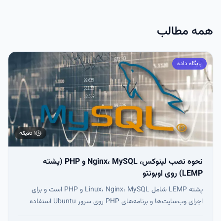
نزدیک به شرایط Production برای توسعه‌دهندگان وب است.
همه مطالب
پایگاه داده
۱ دقیقه
نحوه نصب لینوکس، Nginx، MySQL و PHP (پشته
LEMP) روی اوبونتو
پشته LEMP شامل Linux، Nginx، MySQL و PHP است و برای
اجرای وب‌سایت‌ها و برنامه‌های PHP روی سرور Ubuntu استفاده
می‌شود. در این آموزش، نصب، پیکربندی و تست کامل LEMP با