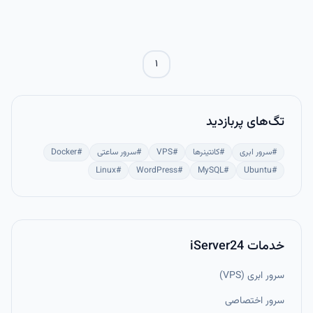
می‌شود. در این حالت، یک دستور SELECT داخل پرانتز قرار می‌گیرد و درون
یک دستور اصلی مانند SELECT، INSERT یا DELETE استفاده می‌شود.
۱
تگ‌های پربازدید
#
سرور ابری
#
کانتینرها
#
VPS
#
سرور ساعتی
#
Docker
Linux
#
WordPress
#
MySQL
#
Ubuntu
#
خدمات iServer24
سرور ابری (VPS)
سرور اختصاصی