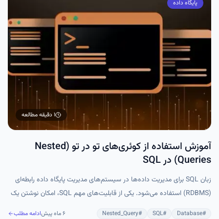
پایگاه داده
۱ دقیقه
مطالعه
آموزش استفاده از کوئری‌های تو در تو (Nested
Queries) در SQL
زبان SQL برای مدیریت داده‌ها در سیستم‌های مدیریت پایگاه داده رابطه‌ای
(RDBMS) استفاده می‌شود. یکی از قابلیت‌های مهم SQL، امکان نوشتن یک
کوئری داخل کوئری دیگر است که به آن Subquery یا Nested Query گفته
#
Database
#
SQL
#
Nested_Query
۶ ماه پیش
ادامه مطلب