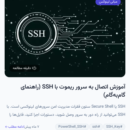
مبانی لینوکس
۱ دقیقه
مطالعه
آموزش اتصال به سرور ریموت با SSH (راهنمای
گام‌به‌گام)
SSH یا Secure Shell ستون فقرات مدیریت امن سرورهای لینوکسی است. با
SSH می‌توانید از راه دور به سرور وصل شوید، دستورات اجرا کنید، فایل‌ها را
منتقل کنید و حتی برنامه‌های گرافیکی را روی سیستم محلی اجرا کنید، همه از
#
SSH_Key
#
ssh
#
PowerShell_SSH
۷ ماه پیش
ادامه مطلب