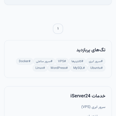
سرور است و روی لینوکس، macOS و WSL قابل اجراست.
۱
تگ‌های پربازدید
#
سرور ابری
#
کانتینرها
#
VPS
#
سرور ساعتی
#
Docker
Linux
#
WordPress
#
MySQL
#
Ubuntu
#
خدمات iServer24
سرور ابری (VPS)