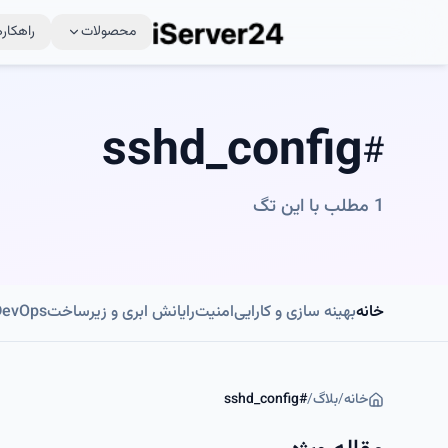
محصولات
راهکاره
sshd_config
#
1
مطلب با این تگ
خانه
بهینه سازی و کارایی
امنیت
رایانش ابری و زیرساخت
DevOps و اتوماسی
خانه
/
بلاگ
/
#
sshd_config