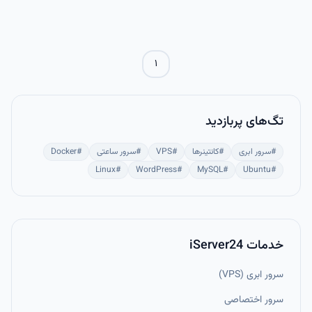
فایل‌های لاگ را چرخاند و از پر شدن دیسک جلوگیری نمود. تنظیم اصولی
لاگ‌ها به شما امکان می‌دهد مشکلات سرور را سریع‌تر شناسایی و رفع کنید و
امنیت و پایداری وب‌سایت را حفظ کنید.
۱
تگ‌های پربازدید
#
سرور ابری
#
کانتینرها
#
VPS
#
سرور ساعتی
#
Docker
Linux
#
WordPress
#
MySQL
#
Ubuntu
#
خدمات iServer24
سرور ابری (VPS)
سرور اختصاصی