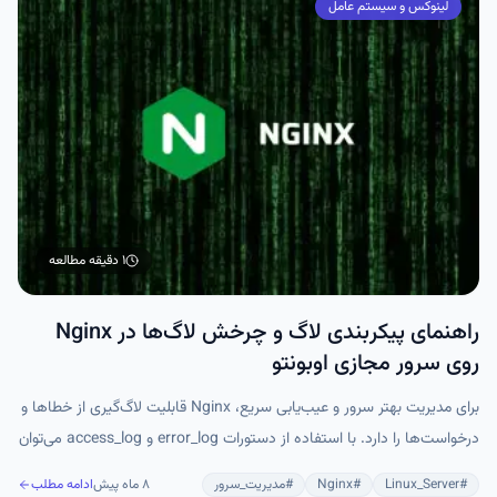
لینوکس و سیستم عامل
۱ دقیقه
مطالعه
راهنمای پیکربندی لاگ‌ و چرخش لاگ‌ها در Nginx
روی سرور مجازی اوبونتو
برای مدیریت بهتر سرور و عیب‌یابی سریع، Nginx قابلیت لاگ‌گیری از خطاها و
درخواست‌ها را دارد. با استفاده از دستورات error_log و access_log می‌توان
مسیر، سطح و قالب لاگ‌ها را تنظیم کرد، و با ابزارهایی مانند logrotate
#
Linux_Server
#
Nginx
#
مدیریت_سرور
۸ ماه پیش
ادامه مطلب