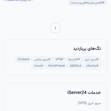
۶ ماه پیش
ادامه مطلب
بهبود امنیت می‌شود. در این مقاله به تفصیل این مزایا و دلایل استفاده از
#
کاهش_هزینه‌های_وب‌سایت
سرورهای ابری داخلی را بررسی می‌کنیم.
۱
تگ‌های پربازدید
#
سرور ابری
#
کانتینرها
#
VPS
#
سرور ساعتی
#
Docker
Linux
#
WordPress
#
MySQL
#
Ubuntu
#
خدمات iServer24
سرور ابری (VPS)