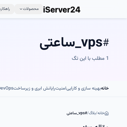
محصولات
راهکاره
vps_ساعتی
#
1
مطلب با این تگ
خانه
بهینه سازی و کارایی
امنیت
رایانش ابری و زیرساخت
DevOps و اتوماسی
خانه
/
بلاگ
/
#
vps_ساعتی