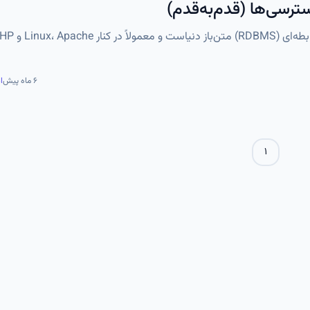
۶ ماه پیش
ا
۱