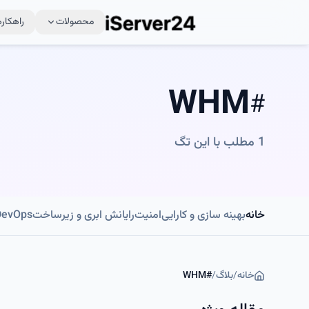
محصولات
راهکاره
WHM
#
1
مطلب با این تگ
خانه
بهینه سازی و کارایی
امنیت
رایانش ابری و زیرساخت
DevOps و اتوماسی
خانه
/
بلاگ
/
#
WHM