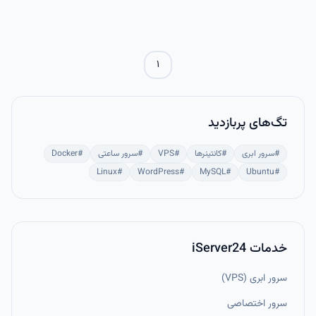
می‌کند و با گزینه‌هایی مثل کش، فشرده‌سازی و reconnect برای پروژه‌های
AI/ML بهینه شده است. با SSHFS می‌توان دیتاست‌های حجیم را مستقیم
در پروژه‌های یادگیری ماشین استفاده کرد و مدیریت فایل ریموت را بدون
دردسر انجام داد.
۱
تگ‌های پربازدید
#
سرور ابری
#
کانتینرها
#
VPS
#
سرور ساعتی
#
Docker
Linux
#
WordPress
#
MySQL
#
Ubuntu
#
خدمات iServer24
سرور ابری (VPS)
سرور اختصاصی