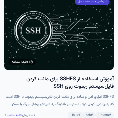
لینوکس و سیستم عامل
۱ دقیقه
مطالعه
آموزش استفاده از SSHFS برای مانت کردن
فایل‌سیستم ریموت روی SSH
SSHFS ابزاری امن و ساده برای مانت کردن فایل‌سیستم ریموت با SSH است
که بدون کپی کردن دیتا، دسترسی بلادرنگ به دایرکتوری‌های بزرگ را ممکن
می‌کند. این روش چندسکویی است، از لینوکس، مک و ویندوز پشتیبانی
#
Ubuntu
#
ssh
#
Linux
۷ ماه پیش
ادامه مطلب