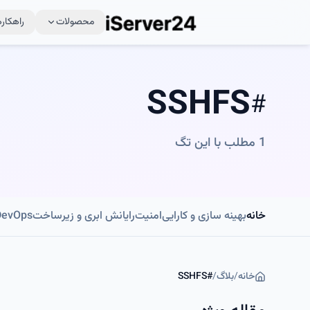
محصولات
راهکاره
SSHFS
#
1
مطلب با این تگ
خانه
بهینه سازی و کارایی
امنیت
رایانش ابری و زیرساخت
DevOps و اتوماسی
خانه
/
بلاگ
/
#
SSHFS