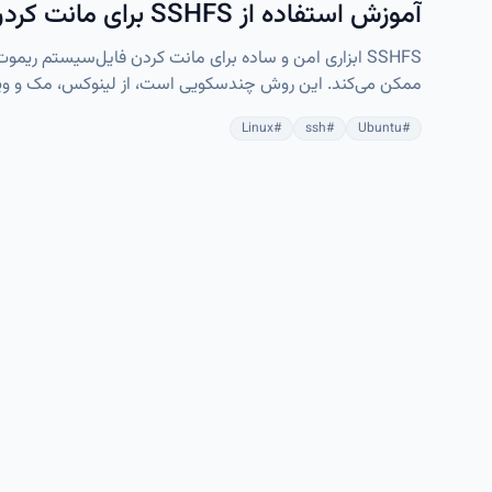
آموزش استفاده از SSHFS برای مانت کردن فایل‌سیستم ریموت روی SSH
پروژه‌های AI/ML بهینه ش
Linux
#
ssh
#
Ubuntu
#
ریموت را بدون دردسر انجام داد.