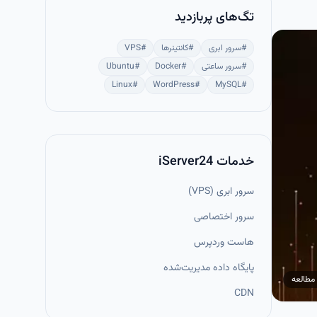
تگ‌های پربازدید
#
سرور ابری
#
کانتینرها
#
VPS
#
سرور ساعتی
#
Docker
#
Ubuntu
Linux
#
WordPress
#
MySQL
#
خدمات iServer24
سرور ابری (VPS)
سرور اختصاصی
هاست وردپرس
پایگاه داده مدیریت‌شده
مطالعه
CDN