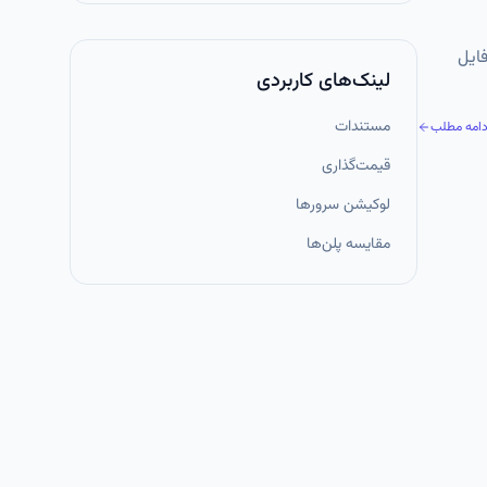
ینوکس با استفاده از parted و ext4، به همراه تنظیم Auto-mount در فایل
لینک‌های کاربردی
مستندات
دامه مطلب
قیمت‌گذاری
لوکیشن سرورها
مقایسه پلن‌ها