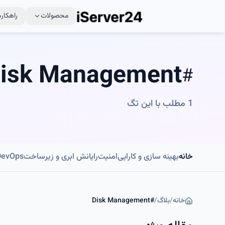
محصولات
راهکاره
isk Management
#
1
مطلب با این تگ
خانه
بهینه سازی و کارایی
امنیت
رایانش ابری و زیرساخت
DevOps و اتوماسی
خانه
/
بلاگ
/
#
Disk Management