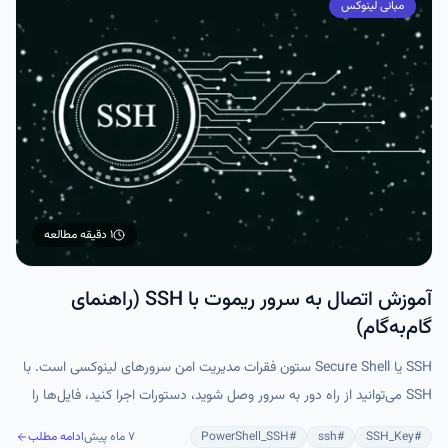
مبانی لینوکس
۱ دقیقه
مطالعه
آموزش اتصال به سرور ریموت با SSH (راهنمای
گام‌به‌گام)
SSH یا Secure Shell ستون فقرات مدیریت امن سرورهای لینوکسی است. با
SSH می‌توانید از راه دور به سرور وصل شوید، دستورات اجرا کنید، فایل‌ها را
منتقل کنید و حتی برنامه‌های گرافیکی را روی سیستم محلی اجرا کنید، همه از
#
SSH_Key
#
ssh
#
PowerShell_SSH
۷ ماه پیش
ادامه مطلب