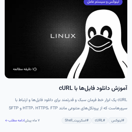
لینوکس و سیستم عامل
۱ دقیقه
مطالعه
آموزش دانلود فایل‌ها با cURL
cURL یک ابزار خط فرمان سبک و قدرتمند برای دانلود فایل‌ها و ارتباط با
سرورهاست که از پروتکل‌های متنوعی مانند HTTP، HTTPS، FTP و SFTP
پشتیبانی می‌کند. با قابلیت‌هایی مثل دنبال کردن ریدایرکت‌ها، مدیریت احراز
#
لینوکس
#
cURL
#
اسکریپت_Shell
۷ ماه پیش
ادامه مطلب
هویت، ادامه دانلود نیمه‌کاره و اسکریپت‌نویسی، cURL برای مدیران سرور و