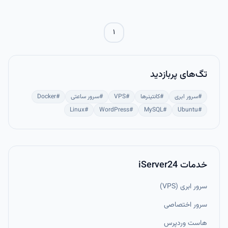
توسعه‌دهندگان، به‌ویژه در کار با APIها و پروژه‌های CI/CD، ابزاری حیاتی
محسوب می‌شود.
۱
تگ‌های پربازدید
#
سرور ابری
#
کانتینرها
#
VPS
#
سرور ساعتی
#
Docker
Linux
#
WordPress
#
MySQL
#
Ubuntu
#
خدمات iServer24
سرور ابری (VPS)
سرور اختصاصی
هاست وردپرس