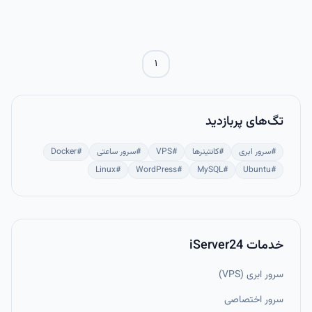
Bash ستون اصلی DevOps و مدیریت سرور است و روی لینوکس، macOS و
WSL قابل اجراست.
۱
تگ‌های پربازدید
#
سرور ابری
#
کانتینرها
#
VPS
#
سرور ساعتی
#
Docker
Linux
#
WordPress
#
MySQL
#
Ubuntu
#
خدمات iServer24
سرور ابری (VPS)
سرور اختصاصی