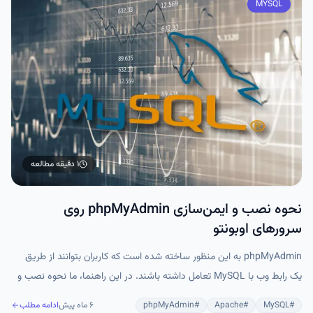
MYSQL
۱ دقیقه
مطالعه
نحوه نصب و ایمن‌سازی phpMyAdmin روی
سرورهای اوبونتو
phpMyAdmin به این منظور ساخته شده است که کاربران بتوانند از طریق
یک رابط وب با MySQL تعامل داشته باشند. در این راهنما، ما نحوه نصب و
ایمن‌سازی phpMyAdmin را توضیح خواهیم داد تا شما بتوانید به‌طور ایمن از
#
MySQL
#
Apache
#
phpMyAdmin
۶ ماه پیش
ادامه مطلب