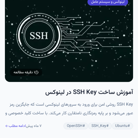
لینوکس و سیستم عامل
۱ دقیقه
مطالعه
آموزش ساخت SSH Key در لینوکس
SSH Key روشی امن برای ورود به سرورهای لینوکسی است که جایگزین رمز
عبور می‌شود و بر پایه رمزنگاری نامتقارن کار می‌کند. با ساخت کلید خصوصی و
عمومی، انتقال کلید عمومی به سرور و غیرفعال کردن ورود با رمز عبور، اتصال
#
Ubuntu
#
SSH_Key
#
OpenSSH
۷ ماه پیش
ادامه مطلب
امن و سریع برقرار می‌شود. این روش امنیت سرور را بالا می‌برد و برای