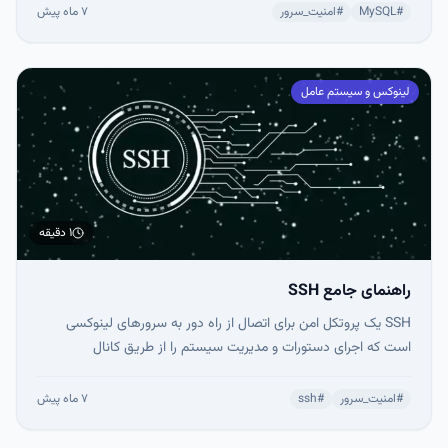
PHP و Nginx است. با این روش، عملکرد، امنیت و مقیاس‌پذیری
#
MySQL
#
امنیت_سرور
۷ ماه پیش
سایت شما افزایش یافته و مدیریت سرور راحت‌تر می‌شود.
لینوکس و سیستم عامل
۱ دقیقه
راهنمای جامع SSH
SSH یک پروتکل امن برای اتصال از راه دور به سرورهای لینوکسی
است که اجرای دستورات و مدیریت سیستم را از طریق کانال
رمزنگاری‌شده ممکن می‌کند. امن‌ترین روش ورود، استفاده از کلیدهای
SSH است که شامل کلید عمومی روی سرور و کلید خصوصی روی
#
امنیت_سرور
#
ssh
۷ ماه پیش
کلاینت می‌شود. با تنظیمات امنیتی مناسب، تغییر پورت،
غیرفعال‌سازی ورود root و تونل‌سازی، می‌توان امنیت و بهره‌وری