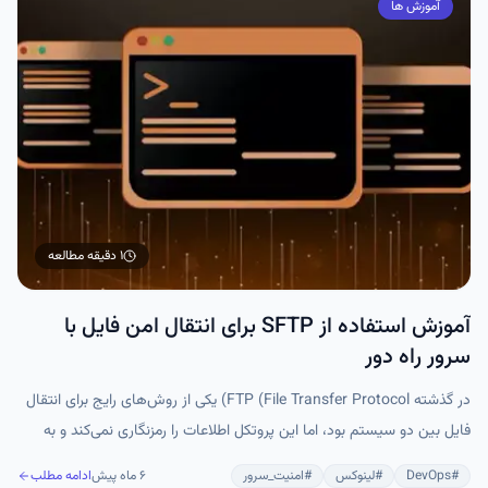
آموزش ها
۱ دقیقه
مطالعه
آموزش استفاده از SFTP برای انتقال امن فایل با
سرور راه دور
در گذشته FTP (File Transfer Protocol) یکی از روش‌های رایج برای انتقال
فایل بین دو سیستم بود، اما این پروتکل اطلاعات را رمزنگاری نمی‌کند و به
همین دلیل امروزه از نظر امنیتی منسوخ محسوب می‌شود و بیشتر در
#
DevOps
#
لینوکس
#
امنیت_سرور
۶ ماه پیش
ادامه مطلب