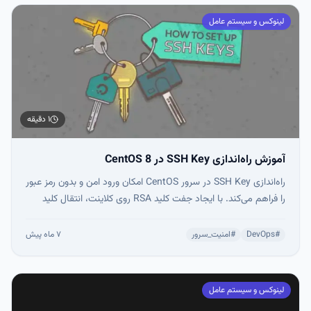
مدیریت سرور را به‌طور چشمگیری افزایش داد.
لینوکس و سیستم عامل
۱ دقیقه
آموزش راه‌اندازی SSH Key در CentOS 8
راه‌اندازی SSH Key در سرور CentOS امکان ورود امن و بدون رمز عبور
را فراهم می‌کند. با ایجاد جفت کلید RSA روی کلاینت، انتقال کلید
عمومی به سرور و غیرفعال‌سازی ورود با رمز عبور، امنیت سرور به‌طور
چشمگیری افزایش می‌یابد. این روش از حملات Brute Force
#
DevOps
#
امنیت_سرور
۷ ماه پیش
جلوگیری کرده و مدیریت دسترسی را ساده‌تر می‌کند.
لینوکس و سیستم عامل