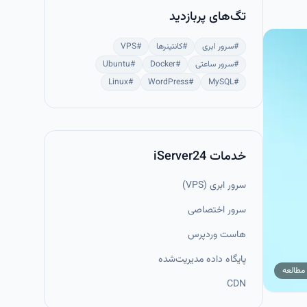
تگ‌های پربازدید
#
سرور ابری
#
کانتینرها
#
VPS
#
سرور ساعتی
#
Docker
#
Ubuntu
Linux
#
WordPress
#
MySQL
#
خدمات iServer24
سرور ابری (VPS)
سرور اختصاصی
هاست وردپرس
پایگاه داده مدیریت‌شده
مطالعه
CDN