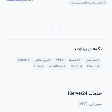
۶ ماه پیش
ادامه مطلب
بهبود امنیت می‌شود. در این مقاله به تفصیل این مزایا و دلایل استفاده از
#
کاهش_هزینه‌های_وب‌سایت
سرورهای ابری داخلی را بررسی می‌کنیم.
۱
تگ‌های پربازدید
#
سرور ابری
#
کانتینرها
#
VPS
#
سرور ساعتی
#
Docker
Linux
#
WordPress
#
MySQL
#
Ubuntu
#
خدمات iServer24
سرور ابری (VPS)