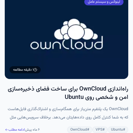
لینوکس و سیستم عامل
۱ دقیقه
مطالعه
راه‌اندازی OwnCloud برای ساخت فضای ذخیره‌سازی
امن و شخصی روی Ubuntu
OwnCloud یک پلتفرم متن‌باز برای همگام‌سازی و اشتراک‌گذاری فایل‌هاست
که به شما کنترل کامل روی داده‌هایتان می‌دهد. برخلاف سرویس‌هایی مثل
Google Drive یا Dropbox، در OwnCloud همه چیز روی سرور خودتان اجرا
#
Ubuntu
#
VPS
#
OwnCloud
۶ ماه پیش
ادامه مطلب