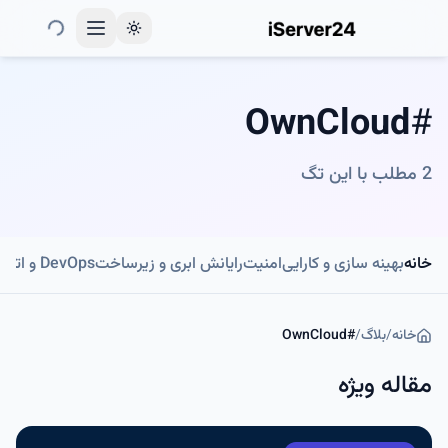
Toggle theme
OwnCloud
#
2
مطلب با این تگ
خانه
بهینه سازی و کارایی
امنیت
رایانش ابری و زیرساخت
DevOps و اتوماسیون
خانه
/
بلاگ
/
#
OwnCloud
مقاله ویژه