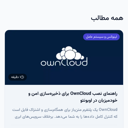
می‌شود. یعنی: حریم خصوصی واقعی کنترل کامل روی محل ذخیره داده‌ها
امکان سفارشی‌سازی کامل سیستم ذخیره‌سازی فایل
همه مطالب
لینوکس و سیستم عامل
۱ دقیقه
راهنمای نصب OwnCloud برای ذخیره‌سازی امن و
خودمیزبان در اوبونتو
OwnCloud یک پلتفرم متن‌باز برای همگام‌سازی و اشتراک فایل است
که کنترل کامل داده‌ها را به شما می‌دهد. برخلاف سرویس‌های ابری
مانند Dropbox یا Google Drive، OwnCloud روی سرور شخصی