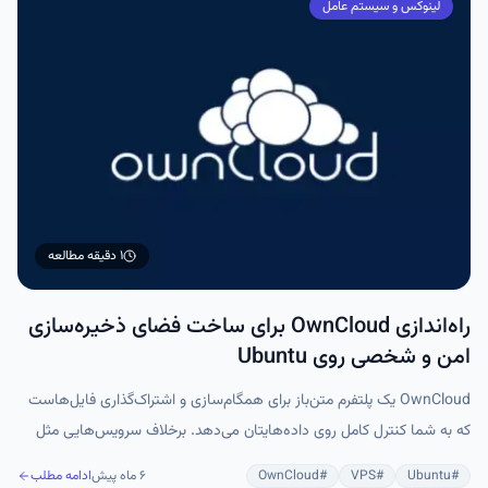
لینوکس و سیستم عامل
۱ دقیقه
مطالعه
راه‌اندازی OwnCloud برای ساخت فضای ذخیره‌سازی
امن و شخصی روی Ubuntu
OwnCloud یک پلتفرم متن‌باز برای همگام‌سازی و اشتراک‌گذاری فایل‌هاست
که به شما کنترل کامل روی داده‌هایتان می‌دهد. برخلاف سرویس‌هایی مثل
Google Drive یا Dropbox، در OwnCloud همه چیز روی سرور خودتان اجرا
#
Ubuntu
#
VPS
#
OwnCloud
۶ ماه پیش
ادامه مطلب